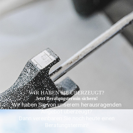
WIR HABEN SIE ÜBERZEUGT?
Jetzt Beratungs­termin sichern!
Wir haben Sie von unserem herausragenden
Angebot überzeugt?
Dann vereinbaren Sie noch heute einen
Beratungstermin!