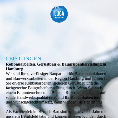
LEISTUNGEN
Rohbauarbeiten, Gerüstbau & Baugrubenherstellung in
Hamburg
Wir sind Ihr zuverlässiger Baupartner für Baukonstruktionen
und Bauwerksarbeiten in der Region Hamburg und führen für
Sie diverse Rohbauarbeiten, sicheren Gerüstbau und die
fachgerechte Baugrubenherstellung durch. Wenn Sie nach
einem Bauunternehmen im Bereich Rohbau suchen, das auf
solide Handwerksqualität setzt und Ihr Bauvorhaben termin-
und wunschgerecht umsetzt, dann wenden Sie sich an uns!
Als Fachbetrieb im Bereich Bau sind wir seit vielen Jahren in
unserem Berufsfeld tätig und können unseren Kunden durch