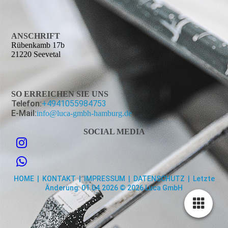
ANSCHRIFT
Rübenkamb 17b
21220 Seevetal
SO ERREICHEN SIE UNS
Telefon:
+4941055984753
E-Mail:
info@luca-gmbh-hamburg.de
SOCIAL MEDIA
HOME
|
KONTAKT
|
IMPRESSUM
|
DATENSCHUTZ
| Letzte
Änderung: 01.04.2026 © 2026 Luca GmbH