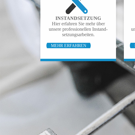
INSTAND­SETZUNG
Hier erfahren Sie mehr über
unsere pro­fessio­nellen Instand­
u
setzungs­­arbeiten.
MEHR ERFAHREN