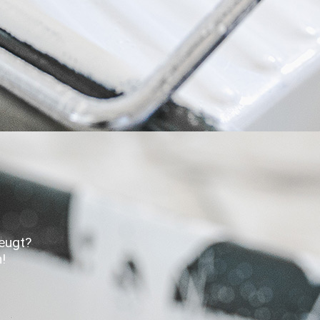
eugt?
!