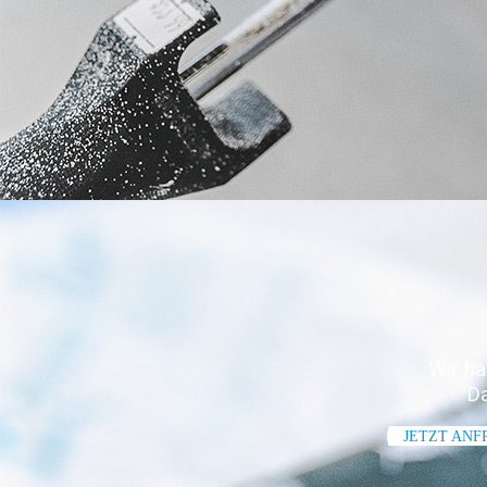
Wir h
Da
JETZT AN