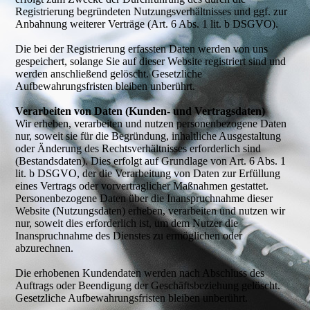
Registrierung begründeten Nutzungsverhältnisses und ggf. zur
Anbahnung weiterer Verträge (Art. 6 Abs. 1 lit. b DSGVO).
Die bei der Registrierung erfassten Daten werden von uns
gespeichert, solange Sie auf dieser Website registriert sind und
werden anschließend gelöscht. Gesetzliche
Aufbewahrungsfristen bleiben unberührt.
Verarbeiten von Daten (Kunden- und Vertragsdaten)
Wir erheben, verarbeiten und nutzen personenbezogene Daten
nur, soweit sie für die Begründung, inhaltliche Ausgestaltung
oder Änderung des Rechtsverhältnisses erforderlich sind
(Bestandsdaten). Dies erfolgt auf Grundlage von Art. 6 Abs. 1
lit. b DSGVO, der die Verarbeitung von Daten zur Erfüllung
eines Vertrags oder vorvertraglicher Maßnahmen gestattet.
Personenbezogene Daten über die Inanspruchnahme dieser
Website (Nutzungsdaten) erheben, verarbeiten und nutzen wir
nur, soweit dies erforderlich ist, um dem Nutzer die
Inanspruchnahme des Dienstes zu ermöglichen oder
abzurechnen.
Die erhobenen Kundendaten werden nach Abschluss des
Auftrags oder Beendigung der Geschäftsbeziehung gelöscht.
Gesetzliche Aufbewahrungsfristen bleiben unberührt.