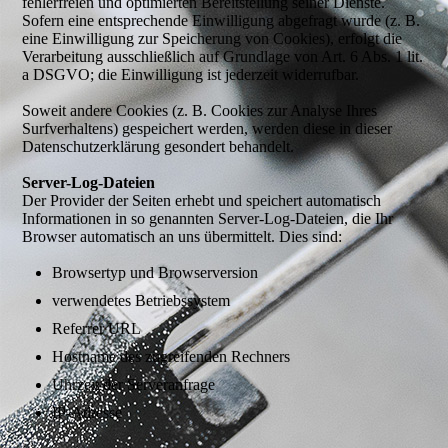
fehlerfreien und optimierten Bereitstellung seiner Dienste.
Sofern eine entsprechende Einwilligung abgefragt wurde (z. B.
eine Einwilligung zur Speicherung von Cookies), erfolgt die
Verarbeitung ausschließlich auf Grundlage von Art. 6 Abs. 1 lit.
a DSGVO; die Einwilligung ist jederzeit widerrufbar.
Soweit andere Cookies (z. B. Cookies zur Analyse Ihres
Surfverhaltens) gespeichert werden, werden diese in dieser
Datenschutzerklärung gesondert behandelt.
Server-Log-Dateien
Der Provider der Seiten erhebt und speichert automatisch
Informationen in so genannten Server-Log-Dateien, die Ihr
Browser automatisch an uns übermittelt. Dies sind:
Browsertyp und Browserversion
verwendetes Betriebssystem
Referrer URL
Hostname des zugreifenden Rechners
Uhrzeit der Serveranfrage
IP-Adresse