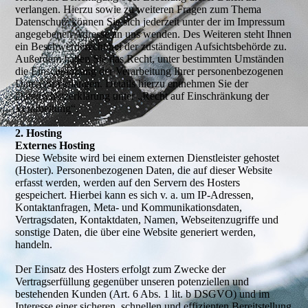
verlangen. Hierzu sowie zu weiteren Fragen zum Thema
Datenschutz können Sie sich jederzeit unter der im Impressum
angegebenen Adresse an uns wenden. Des Weiteren steht Ihnen
ein Beschwerderecht bei der zuständigen Aufsichtsbehörde zu.
Außerdem haben Sie das Recht, unter bestimmten Umständen
die Einschränkung der Verarbeitung Ihrer personenbezogenen
Daten zu verlangen. Details hierzu entnehmen Sie der
Datenschutzerklärung unter „Recht auf Einschränkung der
Verarbeitung“.
2. Hosting
Externes Hosting
Diese Website wird bei einem externen Dienstleister gehostet
(Hoster). Personenbezogenen Daten, die auf dieser Website
erfasst werden, werden auf den Servern des Hosters
gespeichert. Hierbei kann es sich v. a. um IP-Adressen,
Kontaktanfragen, Meta- und Kommunikationsdaten,
Vertragsdaten, Kontaktdaten, Namen, Webseitenzugriffe und
sonstige Daten, die über eine Website generiert werden,
handeln.
Der Einsatz des Hosters erfolgt zum Zwecke der
Vertragserfüllung gegenüber unseren potenziellen und
bestehenden Kunden (Art. 6 Abs. 1 lit. b DSGVO) und im
Interesse einer sicheren, schnellen und effizienten Bereitstellung