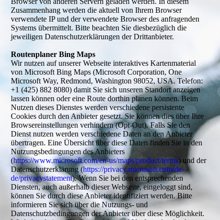
Browser von anderen Servern geladen werden. In diesem
Zusammenhang werden die aktuell von Ihrem Browser
verwendete IP und der verwendete Browser des anfragenden
Systems übermittelt. Bitte beachten Sie diesbezüglich die
jeweiligen Datenschutzerklärungen der Drittanbieter.
Routenplaner Bing Maps
Wir nutzen auf unserer Webseite interaktives Kartenmaterial
von Microsoft Bing Maps (Microsoft Corporation, One
Microsoft Way, Redmond, Washington 98052, USA. Telefon:
+1 (425) 882 8080) damit Sie sich unseren Standort anzeigen
lassen können oder eine Route dorthin planen können. Beim
Nutzen dieses Dienstes werden verschiedene persistente
Cookies durch den Anbieter gesetzt. Sie können dies über Ihre
Browsereinstellungen verhindern (Opt-Out). Falls Sie den
Dienst nutzen werden verschiedene Daten an den Anbieter
übertragen. Eine Übersicht über diese Daten finden Sie in den
Nutzungsbedingungen des Anbieters
(
https://www.microsoft.com/en-us/maps/product/terms
) und der
Datenschutzerklärung (
https://privacy.microsoft.com/de-
de/privacystatement
). Wenn Sie bei den entsprechenden
Diensten, auch außerhalb dieser Webseite, eingeloggt sind,
können Sie durch diese Anbieter identifiziert werden. Bitte
informieren Sie sich über die Nutzungs- und
Datenschutzbedingungen der Anbieter über diese Möglichkeit.