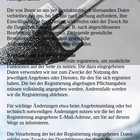
Die von Ihnen an uns per Kontaktanfragen übersandten Daten
verbleiben bei uns, bis Sie uns zur Löschung auffordern, Ihre
Einwilligung zur Speicherung widerrufen oder der Zweck für
die Datenspeicherung entfällt (z. B. nach abgeschlossener
Bearbeitung Ihres Anliegens). Zwingende gesetzliche
Bestimmungen – insbesondere gesetzliche
Aufbewahrungsfristen – bleiben unberührt.
Registrierung auf dieser Website
Sie können sich auf dieser Website registrieren, um zusätzliche
Funktionen auf der Seite zu nutzen. Die dazu eingegebenen
Daten verwenden wir nur zum Zwecke der Nutzung des
jeweiligen Angebotes oder Dienstes, für den Sie sich registriert
haben. Die bei der Registrierung abgefragten Pflichtangaben
müssen vollständig angegeben werden. Anderenfalls werden
wir die Registrierung ablehnen.
Für wichtige Änderungen etwa beim Angebotsumfang oder bei
technisch notwendigen Änderungen nutzen wir die bei der
Registrierung angegebene E-Mail-Adresse, um Sie auf diesem
Wege zu informieren.
Die Verarbeitung der bei der Registrierung eingegebenen Daten
erfolgt zum Zwecke der Durchführung des durch die