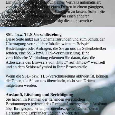
Einwilligung oder in Erfüllung eines Vertrags automatisiert
verarbeiten, an sich oder an einen Dritten in einem gängigen,
maschinenlesbaren Format aushändigen zu lassen. Sofern Sie
die direkte Übertragung der Daten an einen anderen
Verantwortlichen verlangen, erfolgt dies nur, soweit es
technisch machbar ist.
SSL- bzw. TLS-Verschlüsselung
Diese Seite nutzt aus Sicherheitsgründen und zum Schutz der
Übertragung vertraulicher Inhalte, wie zum Beispiel
Bestellungen oder Anfragen, die Sie an uns als Seitenbetreiber
senden, eine SSL- bzw. TLS-Verschlüsselung. Eine
verschlüsselte Verbindung erkennen Sie daran, dass die
Adresszeile des Browsers von „http://“ auf „https://“ wechselt
und an dem Schloss-Symbol in Ihrer Browserzeile.
Wenn die SSL- bzw. TLS-Verschlüsselung aktiviert ist, können
die Daten, die Sie an uns übermitteln, nicht von Dritten
mitgelesen werden.
Auskunft, Löschung und Berichtigung
Sie haben im Rahmen der geltenden gesetzlichen
Bestimmungen jederzeit das Recht auf unentgeltliche Auskunft
über Ihre gespeicherten personenbezogenen Daten, deren
Herkunft und Empfänger und den Zweck der