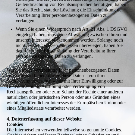
Geltendmachung von Rechtsansprüchen benötigen, haben
Sie das Recht, statt der Löschung die Einschränkung der
Verarbeitung Ihrer personenbezogenen Daten zu
verlangen.
Wenn Sie einen Widerspruch nach Art. 21 Abs. 1 DSGVO
eingelegt haben, muss eine Abwägung zwischen Ihren und
unseren Interessen vorgenommen werden. Solange noch
nicht feststeht, wessen Interessen überwiegen, haben Sie
das Recht, die Einschränkung der Verarbeitung Ihrer
personenbezogenen Daten zu verlangen.
Wenn Sie die Verarbeitung Ihrer personenbezogenen Daten
eingeschränkt haben, dürfen diese Daten – von ihrer
Speicherung abgesehen – nur mit Ihrer Einwilligung oder zur
Geltendmachung, Ausübung oder Verteidigung von
Rechtsansprüchen oder zum Schutz der Rechte einer anderen
natürlichen oder juristischen Person oder aus Gründen eines
wichtigen öffentlichen Interesses der Europäischen Union oder
eines Mitgliedstaats verarbeitet werden.
4. Datenerfassung auf dieser Website
Cookies
Die Internetseiten verwenden teilweise so genannte Cookies.