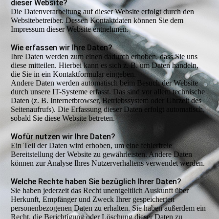
dieser Website?
Die Datenverarbeitung auf dieser Website erfolgt durch den
Websitebetreiber. Dessen Kontaktdaten können Sie dem
Impressum dieser Website entnehmen.
Wie erfassen wir Ihre Daten?
Ihre Daten werden zum einen dadurch erhoben, dass Sie uns
diese mitteilen. Hierbei kann es sich z. B. um Daten handeln,
die Sie in ein Kontaktformular eingeben.
Andere Daten werden automatisch beim Besuch der Website
durch unsere IT-Systeme erfasst. Das sind vor allem technische
Daten (z. B. Internetbrowser, Betriebssystem oder Uhrzeit des
Seitenaufrufs). Die Erfassung dieser Daten erfolgt automatisch,
sobald Sie diese Website betreten.
Wofür nutzen wir Ihre Daten?
Ein Teil der Daten wird erhoben, um eine fehlerfreie
Bereitstellung der Website zu gewährleisten. Andere Daten
können zur Analyse Ihres Nutzerverhaltens verwendet werden.
Welche Rechte haben Sie bezüglich Ihrer Daten?
Sie haben jederzeit das Recht unentgeltlich Auskunft über
Herkunft, Empfänger und Zweck Ihrer gespeicherten
personenbezogenen Daten zu erhalten. Sie haben außerdem ein
Recht, die Berichtigung oder Löschung dieser Daten zu