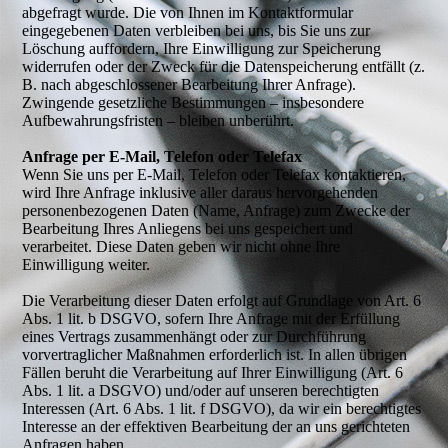
abgefragt wurde. Die von Ihnen im Kontaktformular
eingegebenen Daten verbleiben bei uns, bis Sie uns zur
Löschung auffordern, Ihre Einwilligung zur Speicherung
widerrufen oder der Zweck für die Datenspeicherung entfällt (z.
B. nach abgeschlossener Bearbeitung Ihrer Anfrage).
Zwingende gesetzliche Bestimmungen – insbesondere
Aufbewahrungsfristen – bleiben unberührt.
Anfrage per E-Mail, Telefon oder Telefax
Wenn Sie uns per E-Mail, Telefon oder Telefax kontaktieren,
wird Ihre Anfrage inklusive aller daraus hervorgehenden
personenbezogenen Daten (Name, Anfrage) zum Zwecke der
Bearbeitung Ihres Anliegens bei uns gespeichert und
verarbeitet. Diese Daten geben wir nicht ohne Ihre
Einwilligung weiter.
Die Verarbeitung dieser Daten erfolgt auf Grundlage von Art. 6
Abs. 1 lit. b DSGVO, sofern Ihre Anfrage mit der Erfüllung
eines Vertrags zusammenhängt oder zur Durchführung
vorvertraglicher Maßnahmen erforderlich ist. In allen übrigen
Fällen beruht die Verarbeitung auf Ihrer Einwilligung (Art. 6
Abs. 1 lit. a DSGVO) und/oder auf unseren berechtigten
Interessen (Art. 6 Abs. 1 lit. f DSGVO), da wir ein berechtigtes
Interesse an der effektiven Bearbeitung der an uns gerichteten
Anfragen haben.