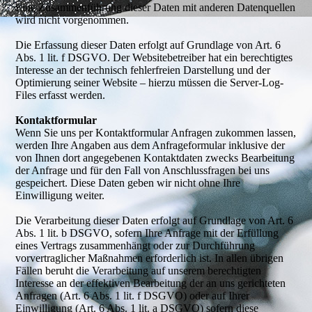
Eine Zusammenführung dieser Daten mit anderen Datenquellen
wird nicht vorgenommen.
Die Erfassung dieser Daten erfolgt auf Grundlage von Art. 6
Abs. 1 lit. f DSGVO. Der Websitebetreiber hat ein berechtigtes
Interesse an der technisch fehlerfreien Darstellung und der
Optimierung seiner Website – hierzu müssen die Server-Log-
Files erfasst werden.
Kontaktformular
Wenn Sie uns per Kontaktformular Anfragen zukommen lassen,
werden Ihre Angaben aus dem Anfrageformular inklusive der
von Ihnen dort angegebenen Kontaktdaten zwecks Bearbeitung
der Anfrage und für den Fall von Anschlussfragen bei uns
gespeichert. Diese Daten geben wir nicht ohne Ihre
Einwilligung weiter.
Die Verarbeitung dieser Daten erfolgt auf Grundlage von Art. 6
Abs. 1 lit. b DSGVO, sofern Ihre Anfrage mit der Erfüllung
eines Vertrags zusammenhängt oder zur Durchführung
vorvertraglicher Maßnahmen erforderlich ist. In allen übrigen
Fällen beruht die Verarbeitung auf unserem berechtigten
Interesse an der effektiven Bearbeitung der an uns gerichteten
Anfragen (Art. 6 Abs. 1 lit. f DSGVO) oder auf Ihrer
Einwilligung (Art. 6 Abs. 1 lit. a DSGVO) sofern diese