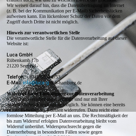
Wir weisen darauf hin, dass die Datenübertragung im Internet
(z. B. bei der Kommunikation per E-Mail) Sicherheitslücken
aufweisen kann. Ein lückenloser Schutz der Daten vor dem
Zugriff durch Dritte ist nicht möglich.
Hinweis zur verantwortlichen Stelle
Die verantwortliche Stelle für die Datenverarbeitung auf dieser
Website ist:
Luca GmbH
Rübenkamb 17b
21220 Seevetal
Telefon:
+4941055984753
E-Mail:
info@luca-g
mbh-hamburg.de
Widerruf Ihrer Einwilligung zur Datenverarbeitung
Viele Datenverarbeitungsvorgänge sind nur mit Ihrer
ausdrücklichen Einwilligung möglich. Sie können eine bereits
erteilte Einwilligung jederzeit widerrufen. Dazu reicht eine
formlose Mitteilung per E-Mail an uns. Die Rechtmäßigkeit der
bis zum Widerruf erfolgten Datenverarbeitung bleibt vom
Widerruf unberührt. Widerspruchsrecht gegen die
Datenerhebung in besonderen Fällen sowie gegen