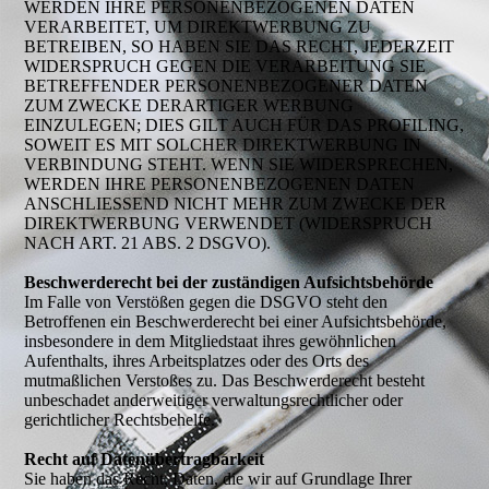
WERDEN IHRE PERSONENBEZOGENEN DATEN
VERARBEITET, UM DIREKTWERBUNG ZU
BETREIBEN, SO HABEN SIE DAS RECHT, JEDERZEIT
WIDERSPRUCH GEGEN DIE VERARBEITUNG SIE
BETREFFENDER PERSONENBEZOGENER DATEN
ZUM ZWECKE DERARTIGER WERBUNG
EINZULEGEN; DIES GILT AUCH FÜR DAS PROFILING,
SOWEIT ES MIT SOLCHER DIREKTWERBUNG IN
VERBINDUNG STEHT. WENN SIE WIDERSPRECHEN,
WERDEN IHRE PERSONENBEZOGENEN DATEN
ANSCHLIESSEND NICHT MEHR ZUM ZWECKE DER
DIREKTWERBUNG VERWENDET (WIDERSPRUCH
NACH ART. 21 ABS. 2 DSGVO).
Beschwerderecht bei der zuständigen Aufsichtsbehörde
Im Falle von Verstößen gegen die DSGVO steht den
Betroffenen ein Beschwerderecht bei einer Aufsichtsbehörde,
insbesondere in dem Mitgliedstaat ihres gewöhnlichen
Aufenthalts, ihres Arbeitsplatzes oder des Orts des
mutmaßlichen Verstoßes zu. Das Beschwerderecht besteht
unbeschadet anderweitiger verwaltungsrechtlicher oder
gerichtlicher Rechtsbehelfe.
Recht auf Datenübertragbarkeit
Sie haben das Recht, Daten, die wir auf Grundlage Ihrer