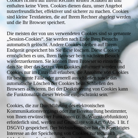
Cookies richten auf Ihrem Rechner keinen Schaden an und
enthalten keine Viren. Cookies dienen dazu, unser Angebot
nutzerfreundlicher, effektiver und sicherer zu machen. Cookies
sind kleine Textdateien, die auf Ihrem Rechner abgelegt werden
und die Ihr Browser speichert.
Die meisten der von uns verwendeten Cookies sind so genannte
„Session-Cookies“. Sie werden nach Ende Ihres Besuchs
automatisch gelöscht. Andere Cookies bleiben auf Ihrem
Endgerät gespeichert bis Sie diese löschen. Diese Cookies
ermöglichen es uns, Ihren Browser beim nächsten Besuch
wiederzuerkennen. Sie können Ihren Browser so einstellen,
dass Sie über das Setzen von Cookies informiert werden und
Cookies nur im Einzelfall erlauben, die Annahme von Cookies
für bestimmte Fälle oder generell ausschließen sowie das
automatische Löschen der Cookies beim Schließen des
Browsers aktivieren. Bei der Deaktivierung von Cookies kann
die Funktionalität dieser Website eingeschränkt sein.
Cookies, die zur Durchführung des elektronischen
Kommunikationsvorgangs oder zur Bereitstellung bestimmter,
von Ihnen erwünschter Funktionen (z. B. Warenkorbfunktion)
erforderlich sind, werden auf Grundlage von Art. 6 Abs. 1 lit. f
DSGVO gespeichert. Der Websitebetreiber hat ein berechtigtes
Interesse an der Speicherung von Cookies zur technisch