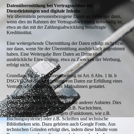
Datenübermittlung bei Vertragsschluss für
Dienstleistungen und digitale Inhalte
Wir übermitteln personenbezogene Daten an Dritte nur dann,
wenn dies im Rahmen der Vertragsabwicklung notwendig ist,
etwa an das mit der Zahlungsabwicklung beauftragte
Kreditinstitut.
Eine weitergehende Übermittlung der Daten erfolgt nicht bzw.
nur dann, wenn Sie der Übermittlung ausdrücklich zugestimmt
haben. Eine Weitergabe Ihrer Daten an Dritte ohne
ausdrückliche Einwilligung, etwa zu Zwecken der Werbung,
erfolgt nicht.
Grundlage für die Datenverarbeitung ist Art. 6 Abs. 1 lit. b
DSGVO, der die Verarbeitung von Daten zur Erfüllung eines
Vertrags oder vorvertraglicher Maßnahmen gestattet.
5. Inhalte Dritter auf der Webseite
Unser Internetauftritt integriert Inhalte anderer Anbieter. Dies
können reine Content-Elemente (z.B. Nachrichten,
Neuigkeiten), aber auch Widgets (Funktionen, wie z.B.
Buchungssysteme) oder z.B. Schriften und technische
Bibliotheken sein. Dazu gehören auch Google Fonts. Aus
technischen Gründen erfolgt dies, indem diese Inhalte vom