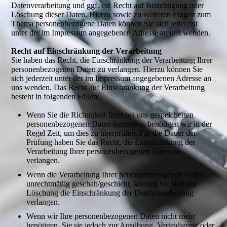
Datenverarbeitung und ggf. ein Recht auf Berichtigung oder
Löschung dieser Daten. Hierzu sowie zu weiteren Fragen zum
Thema personenbezogene Daten können Sie sich jederzeit
unter der im Impressum angegebenen Adresse an uns wenden.
Recht auf Einschränkung der Verarbeitung
Sie haben das Recht, die Einschränkung der Verarbeitung Ihrer
personenbezogenen Daten zu verlangen. Hierzu können Sie
sich jederzeit unter der im Impressum angegebenen Adresse an
uns wenden. Das Recht auf Einschränkung der Verarbeitung
besteht in folgenden Fällen:
Wenn Sie die Richtigkeit Ihrer bei uns gespeicherten
personenbezogenen Daten bestreiten, benötigen wir in der
Regel Zeit, um dies zu überprüfen. Für die Dauer der
Prüfung haben Sie das Recht, die Einschränkung der
Verarbeitung Ihrer personenbezogenen Daten zu
verlangen.
Wenn die Verarbeitung Ihrer personenbezogenen Daten
unrechtmäßig geschah/geschieht, können Sie statt der
Löschung die Einschränkung der Datenverarbeitung
verlangen.
Wenn wir Ihre personenbezogenen Daten nicht mehr
benötigen, Sie sie jedoch zur Ausübung, Verteidigung oder