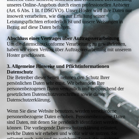
unseres Online-Angebots durch einen professionellen Anbieter
(Art. 6 Abs. 1 lit. f DSGVO). Unser Hoster wird Ihre Daten nur
insoweit verarbeiten, wie dies zur Erfüllung seiner
Leistungspflichten erforderlich ist und unsere Weisungen in
Bezug auf diese Daten befolgen.
Abschluss eines Vertrages über Auftragsverarbeitung
Um die datenschutzkonforme Verarbeitung zu gewährleisten,
haben wir einen Vertrag über Auftragsverarbeitung mit unserem
Hoster geschlossen.
3. Allgemeine Hinweise und Pflichtinformationen
Datenschutz
Die Betreiber dieser Seiten nehmen den Schutz Ihrer
persönlichen Daten sehr ernst. Wir behandeln Ihre
personenbezogenen Daten vertraulich und entsprechend der
gesetzlichen Datenschutzvorschriften sowie dieser
Datenschutzerklärung.
Wenn Sie diese Website benutzen, werden verschiedene
personenbezogene Daten erhoben. Personenbezogene Daten
sind Daten, mit denen Sie persönlich identifiziert werden
können. Die vorliegende Datenschutzerklärung erläutert,
welche Daten wir erheben und wofür wir sie nutzen. Sie
erläutert auch, wie und zu welchem Zweck das geschieht.