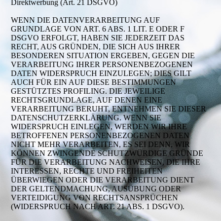
Direktwerbung (Art. 21 DSGVO)
WENN DIE DATENVERARBEITUNG AUF
GRUNDLAGE VON ART. 6 ABS. 1 LIT. E ODER F
DSGVO ERFOLGT, HABEN SIE JEDERZEIT DAS
RECHT, AUS GRÜNDEN, DIE SICH AUS IHRER
BESONDEREN SITUATION ERGEBEN, GEGEN DIE
VERARBEITUNG IHRER PERSONENBEZOGENEN
DATEN WIDERSPRUCH EINZULEGEN; DIES GILT
AUCH FÜR EIN AUF DIESE BESTIMMUNGEN
GESTÜTZTES PROFILING. DIE JEWEILIGE
RECHTSGRUNDLAGE, AUF DENEN EINE
VERARBEITUNG BERUHT, ENTNEHMEN SIE DIESER
DATENSCHUTZERKLÄRUNG. WENN SIE
WIDERSPRUCH EINLEGEN, WERDEN WIR IHRE
BETROFFENEN PERSONENBEZOGENEN DATEN
NICHT MEHR VERARBEITEN, ES SEI DENN, WIR
KÖNNEN ZWINGENDE SCHUTZWÜRDIGE GRÜNDE
FÜR DIE VERARBEITUNG NACHWEISEN, DIE IHRE
INTERESSEN, RECHTE UND FREIHEITEN
ÜBERWIEGEN ODER DIE VERARBEITUNG DIENT
DER GELTENDMACHUNG, AUSÜBUNG ODER
VERTEIDIGUNG VON RECHTSANSPRÜCHEN
(WIDERSPRUCH NACH ART. 21 ABS. 1 DSGVO).