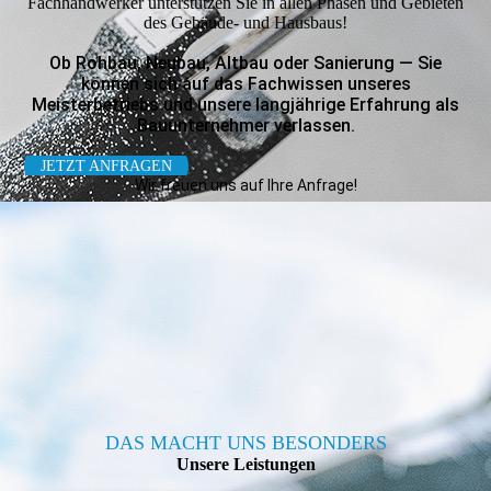
Fachhandwerker unterstützen Sie in allen Phasen und Gebieten
des Gebäude- und Hausbaus!
Ob Rohbau, Neubau, Altbau oder Sanierung — Sie
können sich auf das Fachwissen unseres
Meisterbetriebs und unsere langjährige Erfahrung als
Bauunternehmer verlassen.
JETZT ANFRAGEN
Wir freuen uns auf Ihre Anfrage!
DAS MACHT UNS BESONDERS
Unsere Leistungen