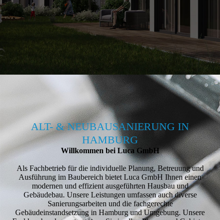
ALT- & NEUBAUSANIERUNG IN
HAMBURG
Willkommen bei Luca GmbH
Als Fachbetrieb für die individuelle Planung, Betreuung und
Ausführung im Baubereich bietet Luca GmbH Ihnen einen
modernen und effizient ausgeführten Hausbau und
Gebäudebau. Unsere Leistungen umfassen auch diverse
Sanierungsarbeiten und die fachgerechte
Gebäudeinstandsetzung in Hamburg und Umgebung. Unsere