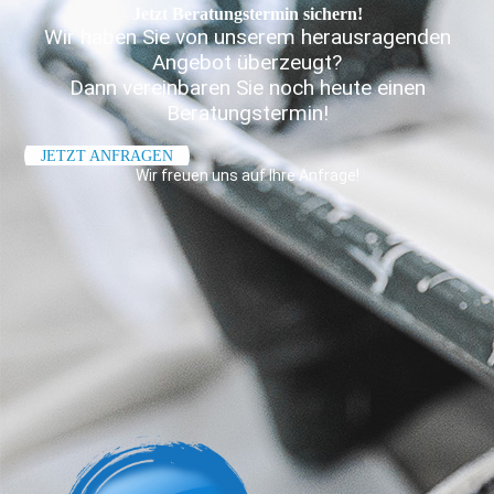
Jetzt Beratungs­termin sichern!
Wir haben Sie von unserem herausragenden
Angebot überzeugt?
Dann vereinbaren Sie noch heute einen
Beratungstermin!
JETZT ANFRAGEN
Wir freuen uns auf Ihre Anfrage!